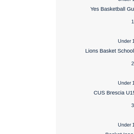
Yes Basketball G
1
Under 1
Lions Basket School
2
Under 1
CUS Brescia U15
3
Under 1