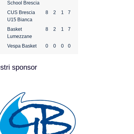
School Brescia
CUS Brescia
8
2
1
7
U15 Bianca
Basket
8
2
1
7
Lumezzane
Vespa Basket
0
0
0
0
ostri sponsor