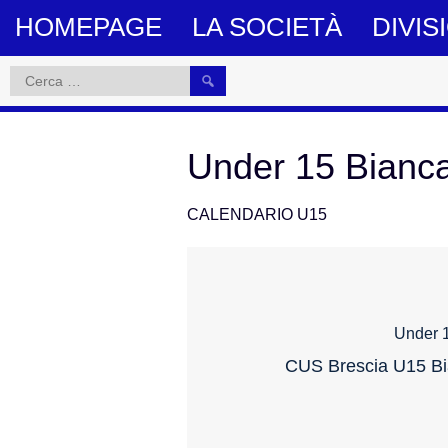
Skip
HOMEPAGE
LA SOCIETÀ
DIVIS
to
content
CONTATTI
Ricerca
per:
Under 15 Bianc
CALENDARIO U15
Under 1
CUS Brescia U15 Bia