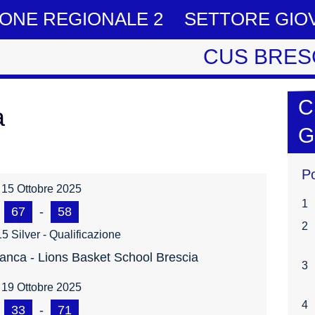
IONE REGIONALE 2
SETTORE GIO
CUS BRES
C
a
G
P
15 Ottobre 2025
1
67
-
58
2
5 Silver - Qualificazione
nca - Lions Basket School Brescia
3
19 Ottobre 2025
4
33
-
71