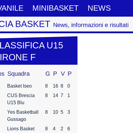
VANILE
MINIBASKET
NEWS
CIA BASKET
News, informazioni e risultati
LASSIFICA U15
IRONE F
os
Squadra
G
P
V
P
Basket Iseo
8
16
8
0
CUS Brescia
8
14
7
1
U15 Blu
Yes Basketball
8
10
5
3
Gussago
Lions Basket
8
4
2
6