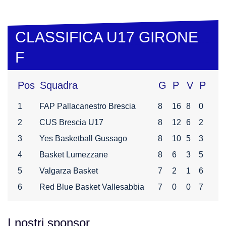
CLASSIFICA U17 GIRONE
F
Pos
Squadra
G
P
V
P
1
FAP Pallacanestro Brescia
8
16
8
0
2
CUS Brescia U17
8
12
6
2
3
Yes Basketball Gussago
8
10
5
3
4
Basket Lumezzane
8
6
3
5
5
Valgarza Basket
7
2
1
6
6
Red Blue Basket Vallesabbia
7
0
0
7
I nostri sponsor