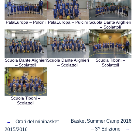
PalaEuropa – Pulcini
PalaEuropa – Pulcini
Scuola Dante Alighieri
– Scoiattoli
Scuola Dante Alighieri
Scuola Dante Alighieri
Scuola Tiboni –
– Scoiattoli
– Scoiattoli
Scoiattoli
Scuola Tiboni –
Scoiattoli
Post
Basket Summer Camp 2016
←
Orari del minibasket
– 3^ Edizione
→
2015/2016