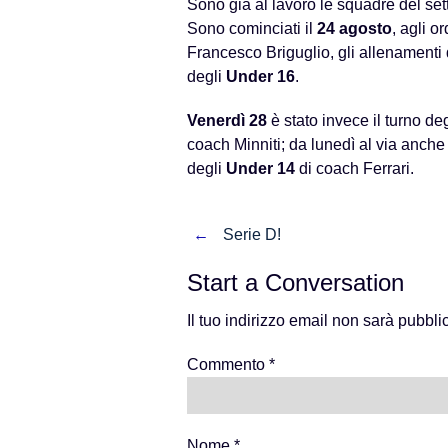
Sono già al lavoro le squadre del se
Sono cominciati il
24 agosto
, agli o
Francesco Briguglio, gli allenamenti
degli
Under 16
.
Venerdì 28
è stato invece il turno de
coach Minniti; da lunedì al via anche
degli
Under 14
di coach Ferrari.
Post
←
Serie D!
navigation
Start a Conversation
Il tuo indirizzo email non sarà pubbli
Commento
*
Nome
*