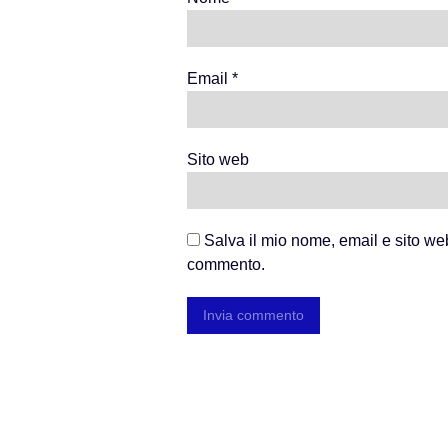
Email
*
Sito web
Salva il mio nome, email e sito we
commento.