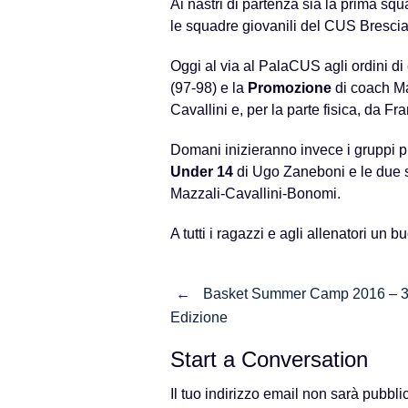
Ai nastri di partenza sia la prima sq
le squadre giovanili del CUS Brescia
Oggi al via al PalaCUS agli ordini di
(97-98) e la
Promozione
di coach Ma
Cavallini e, per la parte fisica, da F
Domani inizieranno invece i gruppi più
Under 14
di Ugo Zaneboni e le due
Mazzali-Cavallini-Bonomi.
A tutti i ragazzi e agli allenatori un b
Post
←
Basket Summer Camp 2016 – 
Edizione
navigation
Start a Conversation
Il tuo indirizzo email non sarà pubbli