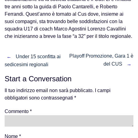
tre anni sotto la guida di Paolo Cantarelli, e Roberto
Ferrandi. Quest’anno è tornato al Cus dove, insieme ai
suoi compagni, sta trovando belle soddisfazioni con la
squadra U17 di coach Marco Agostini Lorenzo Cavallini
che inizieranno a breve la fase “a 32” per il titolo regionale.
Post
Playoff Promozione, Gara 1 è
←
Under 15 sconfitta ai
del CUS
→
sedicesimi regionali
navigation
Start a Conversation
Il tuo indirizzo email non sarà pubblicato.
I campi
obbligatori sono contrassegnati
*
Commento
*
Nome
*