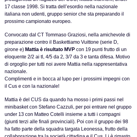
17 classe 1998. Si tratta dell’esordio nella nazionale
italiana non udenti, gruppo senior che sta preparando il
prossimo campionato europeo.
Convocato dal CT Tommaso Graziosi, nella amichevole di
preparazione contro il Baskettiamo Vuittone (serie D,
girone e)
Mattia è risultato MVP
con 19 punti frutto di un
eloquente 2/2 ai tl, 4/5 da 2, 3/7 da 3 e tanta difesa. Motivo
di orgoglio per tutti noi avere Mattia nella rappresentativa
nazionale.
Complimenti e in bocca al lupo per i prossimi impegni con
il Cus e con la nazionale!
Mattia è del CUS da quando ha mosso i primi passi nel
minibasket con Stefano Cazzuli, per poi entrare nel gruppo
under 13 con Matteo Cotelli insieme a tutti i compagni
(giunti terzi alle finali provinciali). Poi con il gruppo dei 98
ha fatto parte della squadra targata Leonessa, frutto della
collaborazione tra la società cittadina e il Cus. Li è rimasto